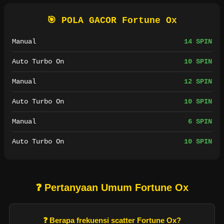
🎯 POLA GACOR
Fortune Ox
Manual
14
SPIN
Auto Turbo On
10
SPIN
Manual
12
SPIN
Auto Turbo On
10
SPIN
Manual
6
SPIN
Auto Turbo On
10
SPIN
❓ Pertanyaan Umum
Fortune Ox
❓
Berapa frekuensi scatter Fortune Ox?