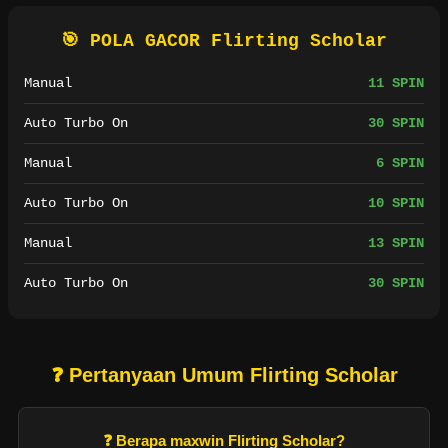
🎯 POLA GACOR
Flirting Scholar
Manual
11
SPIN
Auto Turbo On
30
SPIN
Manual
6
SPIN
Auto Turbo On
10
SPIN
Manual
13
SPIN
Auto Turbo On
30
SPIN
❓ Pertanyaan Umum
Flirting Scholar
❓
Berapa maxwin Flirting Scholar?