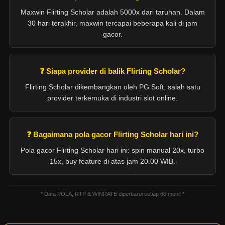
Maxwin Flirting Scholar adalah 5000x dari taruhan. Dalam
30 hari terakhir, maxwin tercapai beberapa kali di jam
gacor.
❓
Siapa provider di balik Flirting Scholar?
Flirting Scholar dikembangkan oleh PG Soft, salah satu
provider terkemuka di industri slot online.
❓
Bagaimana pola gacor Flirting Scholar hari ini?
Pola gacor Flirting Scholar hari ini: spin manual 20x, turbo
15x, buy feature di atas jam 20.00 WIB.
* Data POLA, RTP & WINRATE diperbarui setiap 60 menit *