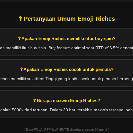
❓ Pertanyaan Umum
Emoji Riches
❓
Apakah Emoji Riches memiliki fitur buy spin?
hes memiliki fitur buy spin. Buy feature optimal saat RTP >96.5% deng
❓
Apakah Emoji Riches cocok untuk pemula?
iches memiliki volatilitas Tinggi yang lebih cocok untuk pemain berpen
❓
Berapa maxwin Emoji Riches?
alah 5000x dari taruhan. Dalam 30 hari terakhir, maxwin tercapai bebe
* Data POLA, RTP & WINRATE diperbarui setiap 60 menit *