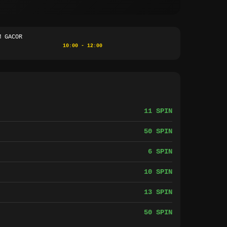
M GACOR
10:00 - 12:00
11
SPIN
50
SPIN
6
SPIN
10
SPIN
13
SPIN
50
SPIN