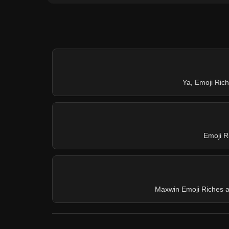
Ya, Emoji Ric
Emoji R
Maxwin Emoji Riches ad