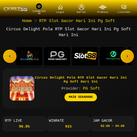
CIOBET88
Login
Daftar
Promosi
Livechat
4D
Home
>
RTP Slot Gacor Hari Ini Pg Soft
Circus Delight
Pola
RTP Slot Gacor Hari Ini Pg Soft
Hari Ini
Circus Delight Pola RTP Slot Gacor Hari Ini
Pg Soft Hari Ini
PG Soft
Provider:
MAIN SEKARANG
RTP LIVE
WINRATE
JAM GACOR
96.8
%
91
%
02:00 - 04:00