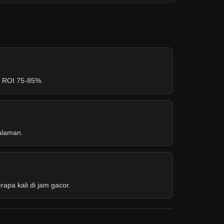
an ROI 75-85%.
galaman.
apa kali di jam gacor.