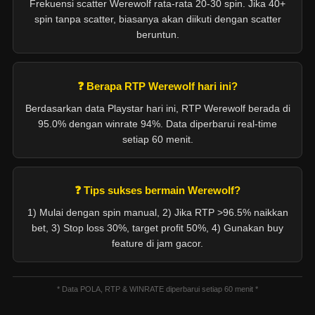
Frekuensi scatter Werewolf rata-rata 20-30 spin. Jika 40+
spin tanpa scatter, biasanya akan diikuti dengan scatter
beruntun.
❓
Berapa RTP Werewolf hari ini?
Berdasarkan data Playstar hari ini, RTP Werewolf berada di
95.0% dengan winrate 94%. Data diperbarui real-time
setiap 60 menit.
❓
Tips sukses bermain Werewolf?
1) Mulai dengan spin manual, 2) Jika RTP >96.5% naikkan
bet, 3) Stop loss 30%, target profit 50%, 4) Gunakan buy
feature di jam gacor.
* Data POLA, RTP & WINRATE diperbarui setiap 60 menit *