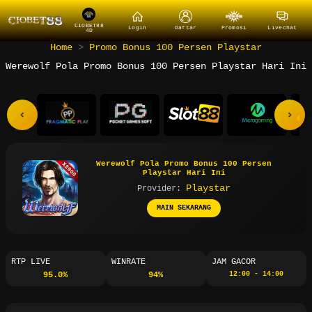
CIOBET88
Login
Daftar
Promosi
Livechat
4D
Home
>
Promo Bonus 100 Persen Playstar
Werewolf
Pola
Promo Bonus 100 Persen Playstar
Hari Ini
Werewolf Pola Promo Bonus 100 Persen
Playstar Hari Ini
Playstar
Provider:
MAIN SEKARANG
RTP LIVE
WINRATE
JAM GACOR
95.0
%
94
%
12:00 - 14:00