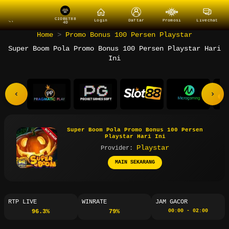
CIOBET88
Login
Daftar
Promosi
Livechat
4D
Home
>
Promo Bonus 100 Persen Playstar
Super Boom
Pola
Promo Bonus 100 Persen Playstar
Hari
Ini
Super Boom Pola Promo Bonus 100 Persen
Playstar Hari Ini
Playstar
Provider:
MAIN SEKARANG
RTP LIVE
WINRATE
JAM GACOR
96.3
%
79
%
00:00 - 02:00