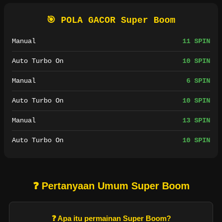
🎯 POLA GACOR
Super Boom
Manual
11
SPIN
Auto Turbo On
10
SPIN
Manual
6
SPIN
Auto Turbo On
10
SPIN
Manual
13
SPIN
Auto Turbo On
10
SPIN
❓ Pertanyaan Umum
Super Boom
❓
Apa itu permainan Super Boom?