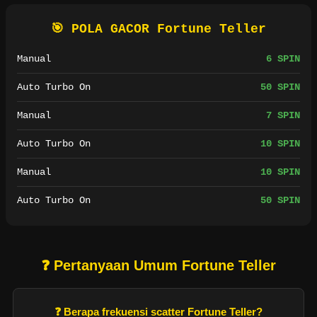
🎯 POLA GACOR
Fortune Teller
Manual
6
SPIN
Auto Turbo On
50
SPIN
Manual
7
SPIN
Auto Turbo On
10
SPIN
Manual
10
SPIN
Auto Turbo On
50
SPIN
❓ Pertanyaan Umum
Fortune Teller
❓
Berapa frekuensi scatter Fortune Teller?