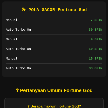
🎯 POLA GACOR
Fortune God
Manual
7
SPIN
Auto Turbo On
30
SPIN
Manual
9
SPIN
Auto Turbo On
10
SPIN
Manual
15
SPIN
Auto Turbo On
30
SPIN
❓ Pertanyaan Umum
Fortune God
❓
Berapa maxwin Fortune God?