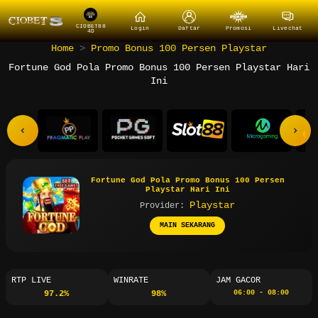
CIOBET88
Login
Daftar
Promosi
Livechat
4D
Home
>
Promo Bonus 100 Persen Playstar
Fortune God
Pola
Promo Bonus 100 Persen Playstar
Hari
Ini
Fortune God Pola Promo Bonus 100 Persen
Playstar Hari Ini
Playstar
Provider:
MAIN SEKARANG
RTP LIVE
WINRATE
JAM GACOR
97.2
%
98
%
06:00 - 08:00