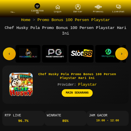
CIOBET88
Login
Daftar
Promosi
Livechat
4D
Home
>
Promo Bonus 100 Persen Playstar
Chef Husky
Pola
Promo Bonus 100 Persen Playstar
Hari
Ini
Chef Husky Pola Promo Bonus 100 Persen
Playstar Hari Ini
Playstar
Provider:
MAIN SEKARANG
RTP LIVE
WINRATE
JAM GACOR
96.7
%
85
%
10:00 - 12:00