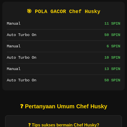
🎯 POLA GACOR
Chef Husky
Manual
11
SPIN
Auto Turbo On
50
SPIN
Manual
6
SPIN
Auto Turbo On
10
SPIN
Manual
13
SPIN
Auto Turbo On
50
SPIN
❓ Pertanyaan Umum
Chef Husky
❓
Tips sukses bermain Chef Husky?