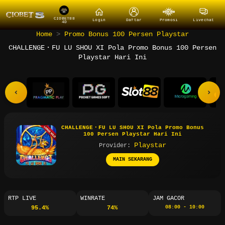
CIOBET88
Login
Daftar
Promosi
Livechat
4D
Home
>
Promo Bonus 100 Persen Playstar
CHALLENGE・FU LU SHOU XI
Pola
Promo Bonus 100 Persen
Playstar
Hari Ini
CHALLENGE・FU LU SHOU XI Pola Promo Bonus
100 Persen Playstar Hari Ini
Playstar
Provider:
MAIN SEKARANG
RTP LIVE
WINRATE
JAM GACOR
95.4
%
74
%
08:00 - 10:00