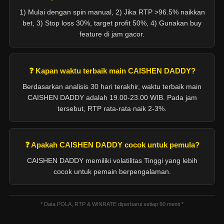
1) Mulai dengan spin manual, 2) Jika RTP >96.5% naikkan
bet, 3) Stop loss 30%, target profit 50%, 4) Gunakan buy
feature di jam gacor.
❓
Kapan waktu terbaik main CAISHEN DADDY?
Berdasarkan analisis 30 hari terakhir, waktu terbaik main
CAISHEN DADDY adalah 19.00-23.00 WIB. Pada jam
tersebut, RTP rata-rata naik 2-3%.
❓
Apakah CAISHEN DADDY cocok untuk pemula?
CAISHEN DADDY memiliki volatilitas Tinggi yang lebih
cocok untuk pemain berpengalaman.
* Data POLA, RTP & WINRATE diperbarui setiap 60 menit *