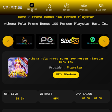
CIOBET88
Login
Daftar
Promosi
Livechat
4D
Home
>
Promo Bonus 100 Persen Playstar
Athena
Pola
Promo Bonus 100 Persen Playstar
Hari Ini
Athena Pola Promo Bonus 100 Persen Playstar
Hari Ini
Playstar
Provider:
MAIN SEKARANG
RTP LIVE
WINRATE
JAM GACOR
98.3
%
95
%
02:00 - 04:00