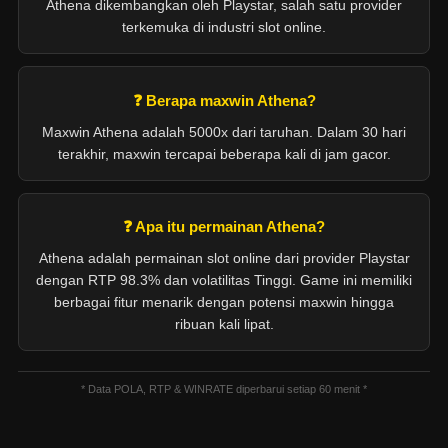
Athena dikembangkan oleh Playstar, salah satu provider
terkemuka di industri slot online.
❓
Berapa maxwin Athena?
Maxwin Athena adalah 5000x dari taruhan. Dalam 30 hari
terakhir, maxwin tercapai beberapa kali di jam gacor.
❓
Apa itu permainan Athena?
Athena adalah permainan slot online dari provider Playstar
dengan RTP 98.3% dan volatilitas Tinggi. Game ini memiliki
berbagai fitur menarik dengan potensi maxwin hingga
ribuan kali lipat.
* Data POLA, RTP & WINRATE diperbarui setiap 60 menit *