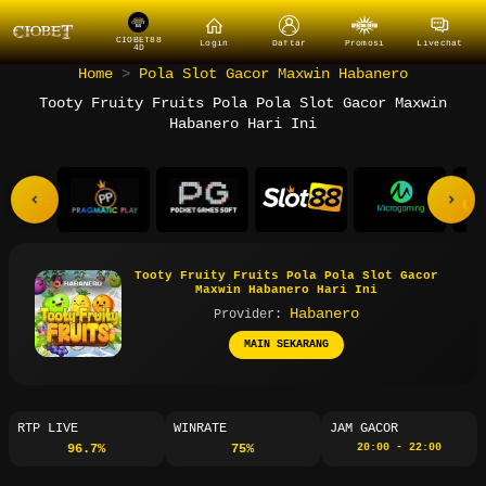
CIOBET88
Login
Daftar
Promosi
Livechat
4D
Home
>
Pola Slot Gacor Maxwin Habanero
Tooty Fruity Fruits
Pola
Pola Slot Gacor Maxwin
Habanero
Hari Ini
Tooty Fruity Fruits Pola Pola Slot Gacor
Maxwin Habanero Hari Ini
Habanero
Provider:
MAIN SEKARANG
RTP LIVE
WINRATE
JAM GACOR
96.7
%
75
%
20:00 - 22:00