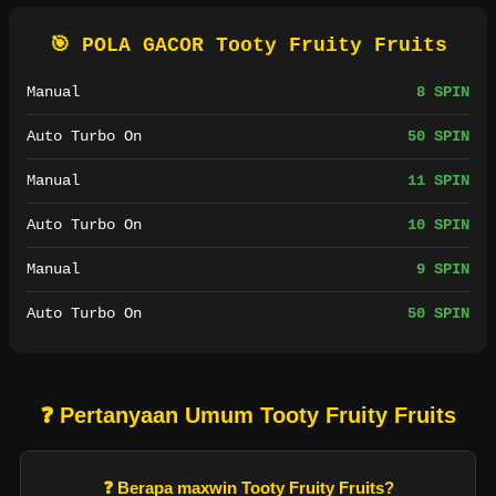
🎯 POLA GACOR
Tooty Fruity Fruits
Manual
8
SPIN
Auto Turbo On
50
SPIN
Manual
11
SPIN
Auto Turbo On
10
SPIN
Manual
9
SPIN
Auto Turbo On
50
SPIN
❓ Pertanyaan Umum
Tooty Fruity Fruits
❓
Berapa maxwin Tooty Fruity Fruits?