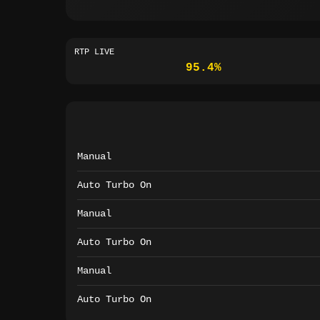
RTP LIVE
95.4
%
Manual
Auto Turbo On
Manual
Auto Turbo On
Manual
Auto Turbo On