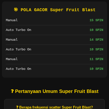
🎯 POLA GACOR
Super Fruit Blast
Manual
15
SPIN
Auto Turbo On
10
SPIN
Manual
14
SPIN
Auto Turbo On
10
SPIN
Manual
11
SPIN
Auto Turbo On
10
SPIN
❓ Pertanyaan Umum
Super Fruit Blast
❓
Berapa frekuensi scatter Super Fruit Blast?