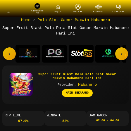
CIOBET88
Login
Daftar
Promosi
Livechat
4D
Home
>
Pola Slot Gacor Maxwin Habanero
Super Fruit Blast
Pola
Pola Slot Gacor Maxwin Habanero
Hari Ini
Super Fruit Blast Pola Pola Slot Gacor
Maxwin Habanero Hari Ini
Habanero
Provider:
MAIN SEKARANG
RTP LIVE
WINRATE
JAM GACOR
97.0
%
82
%
02:00 - 04:00