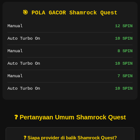
🎯 POLA GACOR
Shamrock Quest
Manual
12
SPIN
Auto Turbo On
10
SPIN
Manual
8
SPIN
Auto Turbo On
10
SPIN
Manual
7
SPIN
Auto Turbo On
10
SPIN
❓ Pertanyaan Umum
Shamrock Quest
❓
Siapa provider di balik Shamrock Quest?