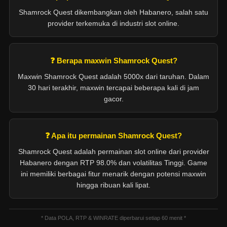
Shamrock Quest dikembangkan oleh Habanero, salah satu
provider terkemuka di industri slot online.
❓
Berapa maxwin Shamrock Quest?
Maxwin Shamrock Quest adalah 5000x dari taruhan. Dalam
30 hari terakhir, maxwin tercapai beberapa kali di jam
gacor.
❓
Apa itu permainan Shamrock Quest?
Shamrock Quest adalah permainan slot online dari provider
Habanero dengan RTP 98.0% dan volatilitas Tinggi. Game
ini memiliki berbagai fitur menarik dengan potensi maxwin
hingga ribuan kali lipat.
* Data POLA, RTP & WINRATE diperbarui setiap 60 menit *