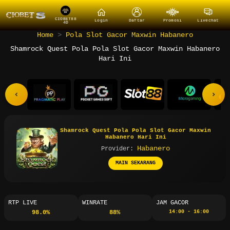
CIOBET88
Login
Daftar
Promosi
Livechat
4D
Home
>
Pola Slot Gacor Maxwin Habanero
Shamrock Quest
Pola
Pola Slot Gacor Maxwin Habanero
Hari Ini
Shamrock Quest Pola Pola Slot Gacor Maxwin
Habanero Hari Ini
Habanero
Provider:
MAIN SEKARANG
RTP LIVE
WINRATE
JAM GACOR
98.0
%
88
%
14:00 - 16:00