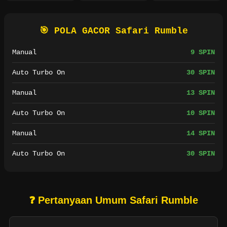
🎯 POLA GACOR
Safari Rumble
Manual
9
SPIN
Auto Turbo On
30
SPIN
Manual
13
SPIN
Auto Turbo On
10
SPIN
Manual
14
SPIN
Auto Turbo On
30
SPIN
❓ Pertanyaan Umum
Safari Rumble