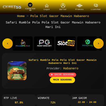
CIOBET88
Login
Daftar
Promosi
Livechat
4D
Home
>
Pola Slot Gacor Maxwin Habanero
Safari Rumble
Pola
Pola Slot Gacor Maxwin Habanero
Hari Ini
Safari Rumble Pola Pola Slot Gacor Maxwin
Habanero Hari Ini
Habanero
Provider:
🔥 GACOR SEKARANG
MAIN SEKARANG
RTP LIVE
WINRATE
JAM GACOR
97.8
%
72
%
22:00 - 24:00