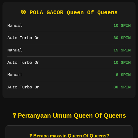
🎯 POLA GACOR
Queen Of Queens
Manual
10
SPIN
Auto Turbo On
30
SPIN
Manual
15
SPIN
Auto Turbo On
10
SPIN
Manual
8
SPIN
Auto Turbo On
30
SPIN
❓ Pertanyaan Umum
Queen Of Queens
❓
Berapa maxwin Queen Of Queens?