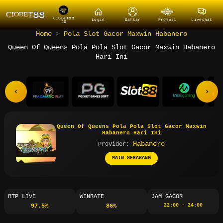
CIOBET88
Login
Daftar
Promosi
Livechat
4D
Home
>
Pola Slot Gacor Maxwin Habanero
Queen Of Queens
Pola
Pola Slot Gacor Maxwin Habanero
Hari Ini
Queen Of Queens Pola Pola Slot Gacor Maxwin
Habanero Hari Ini
Habanero
Provider:
MAIN SEKARANG
RTP LIVE
WINRATE
JAM GACOR
97.5
%
86
%
22:00 - 24:00