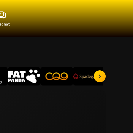
echat