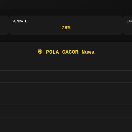
WINRATE
JA
78
%
🎯 POLA GACOR
Nuwa