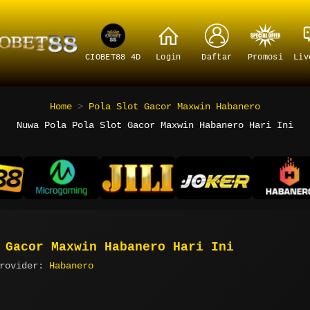
CIOBET88 4D
Login
Daftar
Promosi
Liv
Home
>
Pola Slot Gacor Maxwin Habanero
Nuwa
Pola
Pola Slot Gacor Maxwin Habanero
Hari Ini
 Gacor Maxwin Habanero Hari Ini
rovider:
Habanero