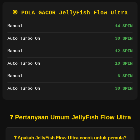
🎯 POLA GACOR
JellyFish Flow Ultra
Manual
14
SPIN
Auto Turbo On
30
SPIN
Manual
12
SPIN
Auto Turbo On
10
SPIN
Manual
6
SPIN
Auto Turbo On
30
SPIN
❓ Pertanyaan Umum
JellyFish Flow Ultra
❓
Apakah JellyFish Flow Ultra cocok untuk pemula?