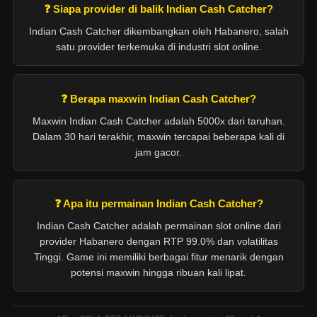
❓
Siapa provider di balik Indian Cash Catcher?
Indian Cash Catcher dikembangkan oleh Habanero, salah
satu provider terkemuka di industri slot online.
❓
Berapa maxwin Indian Cash Catcher?
Maxwin Indian Cash Catcher adalah 5000x dari taruhan.
Dalam 30 hari terakhir, maxwin tercapai beberapa kali di
jam gacor.
❓
Apa itu permainan Indian Cash Catcher?
Indian Cash Catcher adalah permainan slot online dari
provider Habanero dengan RTP 99.0% dan volatilitas
Tinggi. Game ini memiliki berbagai fitur menarik dengan
potensi maxwin hingga ribuan kali lipat.