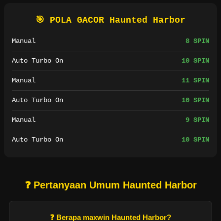
🎯 POLA GACOR
Haunted Harbor
Manual
8
SPIN
Auto Turbo On
10
SPIN
Manual
11
SPIN
Auto Turbo On
10
SPIN
Manual
9
SPIN
Auto Turbo On
10
SPIN
❓ Pertanyaan Umum
Haunted Harbor
❓
Berapa maxwin Haunted Harbor?