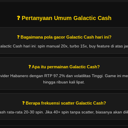
❓ Pertanyaan Umum
Galactic Cash
❓
Bagaimana pola gacor Galactic Cash hari ini?
lactic Cash hari ini: spin manual 20x, turbo 15x, buy feature di atas 
❓
Apa itu permainan Galactic Cash?
ovider Habanero dengan RTP 97.2% dan volatilitas Tinggi. Game ini me
hingga ribuan kali lipat.
❓
Berapa frekuensi scatter Galactic Cash?
ash rata-rata 20-30 spin. Jika 40+ spin tanpa scatter, biasanya akan dii