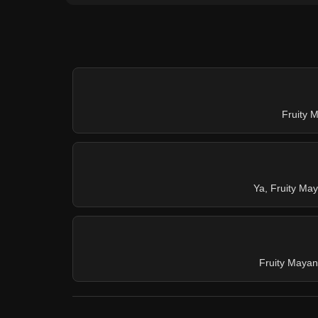
Fruity 
Ya, Fruity Ma
Fruity Mayan