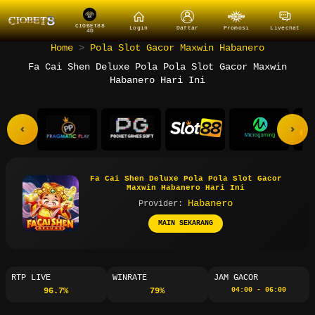
CIOBET88
Login
Daftar
Promosi
Livechat
4D
Home
>
Pola Slot Gacor Maxwin Habanero
Fa Cai Shen Deluxe
Pola
Pola Slot Gacor Maxwin
Habanero
Hari Ini
Fa Cai Shen Deluxe Pola Pola Slot Gacor
Maxwin Habanero Hari Ini
Habanero
Provider:
MAIN SEKARANG
RTP LIVE
WINRATE
JAM GACOR
96.7
%
79
%
04:00 - 06:00