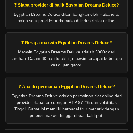
❓
Siapa provider di balik Egyptian Dreams Deluxe?
Egyptian Dreams Deluxe dikembangkan oleh Habanero,
salah satu provider terkemuka di industri slot online.
❓
Berapa maxwin Egyptian Dreams Deluxe?
Maxwin Egyptian Dreams Deluxe adalah 5000x dari
taruhan. Dalam 30 hari terakhir, maxwin tercapai beberapa
kali di jam gacor.
❓
Apa itu permainan Egyptian Dreams Deluxe?
Egyptian Dreams Deluxe adalah permainan slot online dari
provider Habanero dengan RTP 97.7% dan volatilitas
Tinggi. Game ini memiliki berbagai fitur menarik dengan
potensi maxwin hingga ribuan kali lipat.