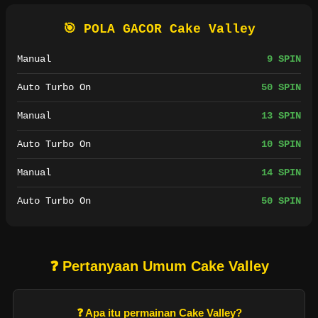
🎯 POLA GACOR
Cake Valley
Manual
9
SPIN
Auto Turbo On
50
SPIN
Manual
13
SPIN
Auto Turbo On
10
SPIN
Manual
14
SPIN
Auto Turbo On
50
SPIN
❓ Pertanyaan Umum
Cake Valley
❓
Apa itu permainan Cake Valley?