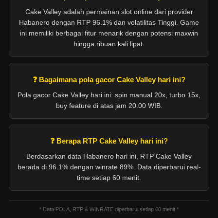
Cake Valley adalah permainan slot online dari provider
Habanero dengan RTP 96.1% dan volatilitas Tinggi. Game
ini memiliki berbagai fitur menarik dengan potensi maxwin
hingga ribuan kali lipat.
❓
Bagaimana pola gacor Cake Valley hari ini?
Pola gacor Cake Valley hari ini: spin manual 20x, turbo 15x,
buy feature di atas jam 20.00 WIB.
❓
Berapa RTP Cake Valley hari ini?
Berdasarkan data Habanero hari ini, RTP Cake Valley
berada di 96.1% dengan winrate 89%. Data diperbarui real-
time setiap 60 menit.
* Data POLA, RTP & WINRATE diperbarui setiap 60 menit *