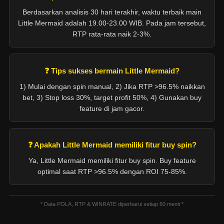
Berdasarkan analisis 30 hari terakhir, waktu terbaik main
Little Mermaid adalah 19.00-23.00 WIB. Pada jam tersebut,
RTP rata-rata naik 2-3%.
❓
Tips sukses bermain Little Mermaid?
1) Mulai dengan spin manual, 2) Jika RTP >96.5% naikkan
bet, 3) Stop loss 30%, target profit 50%, 4) Gunakan buy
feature di jam gacor.
❓
Apakah Little Mermaid memiliki fitur buy spin?
Ya, Little Mermaid memiliki fitur buy spin. Buy feature
optimal saat RTP >96.5% dengan ROI 75-85%.
* Data POLA, RTP & WINRATE diperbarui setiap 60 menit *