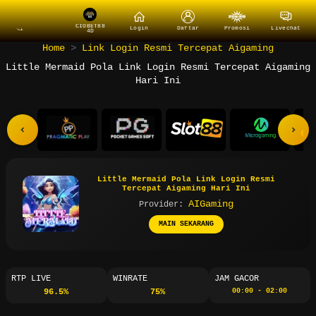
CIOBET88
Login
Daftar
Promosi
Livechat
4D
Home
>
Link Login Resmi Tercepat Aigaming
Little Mermaid
Pola
Link Login Resmi Tercepat Aigaming
Hari Ini
Little Mermaid Pola Link Login Resmi
Tercepat Aigaming Hari Ini
AIGaming
Provider:
MAIN SEKARANG
RTP LIVE
WINRATE
JAM GACOR
96.5
%
75
%
00:00 - 02:00