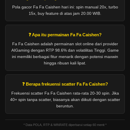
Pola gacor Fa Fa Caishen hari ini: spin manual 20x, turbo
15x, buy feature di atas jam 20.00 WIB.
❓
Apa itu permainan Fa Fa Caishen?
Fa Fa Caishen adalah permainan slot online dari provider
AIGaming dengan RTP 98.6% dan volatilitas Tinggi. Game
ini memiliki berbagai fitur menarik dengan potensi maxwin
hingga ribuan kali lipat.
❓
Berapa frekuensi scatter Fa Fa Caishen?
Frekuensi scatter Fa Fa Caishen rata-rata 20-30 spin. Jika
40+ spin tanpa scatter, biasanya akan diikuti dengan scatter
beruntun.
* Data POLA, RTP & WINRATE diperbarui setiap 60 menit *