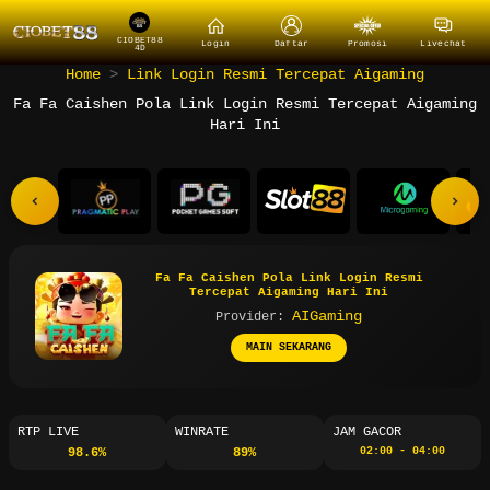
CIOBET88
Login
Daftar
Promosi
Livechat
4D
Home
>
Link Login Resmi Tercepat Aigaming
Fa Fa Caishen
Pola
Link Login Resmi Tercepat Aigaming
Hari Ini
Fa Fa Caishen Pola Link Login Resmi
Tercepat Aigaming Hari Ini
AIGaming
Provider:
MAIN SEKARANG
RTP LIVE
WINRATE
JAM GACOR
98.6
%
89
%
02:00 - 04:00