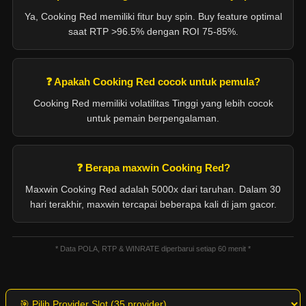
Ya, Cooking Red memiliki fitur buy spin. Buy feature optimal
saat RTP >96.5% dengan ROI 75-85%.
❓
Apakah Cooking Red cocok untuk pemula?
Cooking Red memiliki volatilitas Tinggi yang lebih cocok
untuk pemain berpengalaman.
❓
Berapa maxwin Cooking Red?
Maxwin Cooking Red adalah 5000x dari taruhan. Dalam 30
hari terakhir, maxwin tercapai beberapa kali di jam gacor.
* Data POLA, RTP & WINRATE diperbarui setiap 60 menit *