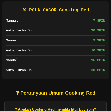
🎯 POLA GACOR
Cooking Red
Manual
7
SPIN
Auto Turbo On
30
SPIN
Manual
9
SPIN
Auto Turbo On
10
SPIN
Manual
15
SPIN
Auto Turbo On
30
SPIN
❓ Pertanyaan Umum
Cooking Red
❓
Apakah Cooking Red memiliki fitur buy spin?