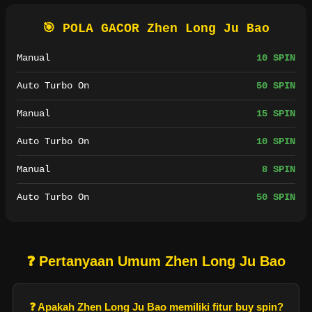
🎯 POLA GACOR
Zhen Long Ju Bao
Manual
10
SPIN
Auto Turbo On
50
SPIN
Manual
15
SPIN
Auto Turbo On
10
SPIN
Manual
8
SPIN
Auto Turbo On
50
SPIN
❓ Pertanyaan Umum
Zhen Long Ju Bao
❓
Apakah Zhen Long Ju Bao memiliki fitur buy spin?