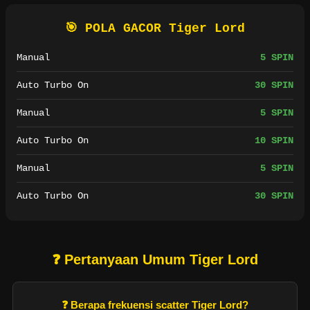
🎯 POLA GACOR
Tiger Lord
Manual
5
SPIN
Auto Turbo On
30
SPIN
Manual
5
SPIN
Auto Turbo On
10
SPIN
Manual
5
SPIN
Auto Turbo On
30
SPIN
❓ Pertanyaan Umum
Tiger Lord
❓
Berapa frekuensi scatter Tiger Lord?