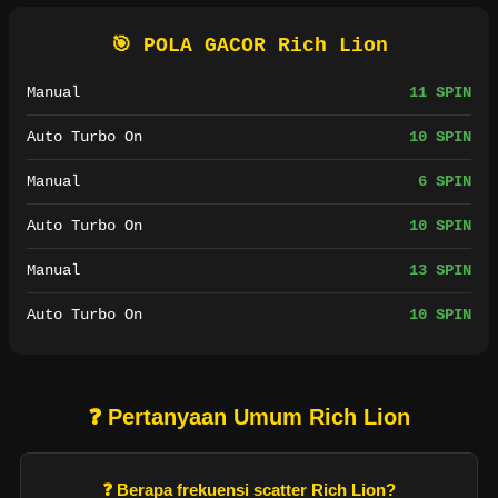
🎯 POLA GACOR
Rich Lion
Manual
11
SPIN
Auto Turbo On
10
SPIN
Manual
6
SPIN
Auto Turbo On
10
SPIN
Manual
13
SPIN
Auto Turbo On
10
SPIN
❓ Pertanyaan Umum
Rich Lion
❓
Berapa frekuensi scatter Rich Lion?