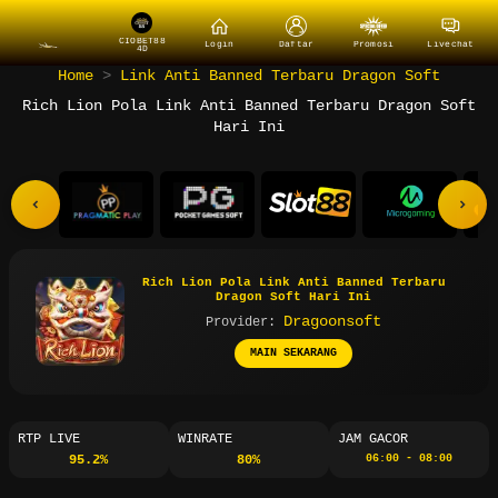
CIOBET88
Login
Daftar
Promosi
Livechat
4D
Home
>
Link Anti Banned Terbaru Dragon Soft
Rich Lion
Pola
Link Anti Banned Terbaru Dragon Soft
Hari Ini
Rich Lion Pola Link Anti Banned Terbaru
Dragon Soft Hari Ini
Dragoonsoft
Provider:
MAIN SEKARANG
RTP LIVE
WINRATE
JAM GACOR
95.2
%
80
%
06:00 - 08:00