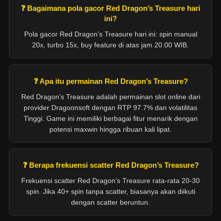
❓
Bagaimana pola gacor Red Dragon’s Treasure hari
ini?
Pola gacor Red Dragon’s Treasure hari ini: spin manual
20x, turbo 15x, buy feature di atas jam 20.00 WIB.
❓
Apa itu permainan Red Dragon’s Treasure?
Red Dragon’s Treasure adalah permainan slot online dari
provider Dragoonsoft dengan RTP 97.7% dan volatilitas
Tinggi. Game ini memiliki berbagai fitur menarik dengan
potensi maxwin hingga ribuan kali lipat.
❓
Berapa frekuensi scatter Red Dragon’s Treasure?
Frekuensi scatter Red Dragon’s Treasure rata-rata 20-30
spin. Jika 40+ spin tanpa scatter, biasanya akan diikuti
dengan scatter beruntun.