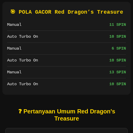
🎯 POLA GACOR
Red Dragon’s Treasure
Manual
11
SPIN
Auto Turbo On
10
SPIN
Manual
6
SPIN
Auto Turbo On
10
SPIN
Manual
13
SPIN
Auto Turbo On
10
SPIN
❓ Pertanyaan Umum
Red Dragon’s
Treasure