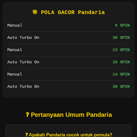
🎯 POLA GACOR
Pandaria
Manual
9
SPIN
Auto Turbo On
30
SPIN
Manual
13
SPIN
Auto Turbo On
10
SPIN
Manual
14
SPIN
Auto Turbo On
30
SPIN
❓ Pertanyaan Umum
Pandaria
❓
Apakah Pandaria cocok untuk pemula?