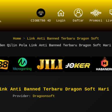
CIOBET88 4D
Login
Daftar
Promosi
Liv
Home
>
Link Anti Banned Terbaru Dragon Soft
den Qilin
Pola
Link Anti Banned Terbaru Dragon Soft
Hari
ink Anti Banned Terbaru Dragon Soft Hari 
Provider:
Dragoonsoft