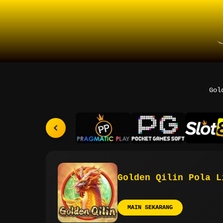
Gol
Golden Qilin Pola L
MAIN SEKARANG