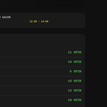
M GACOR
12:00 - 14:00
11
SPIN
10
SPIN
6
SPIN
10
SPIN
13
SPIN
10
SPIN