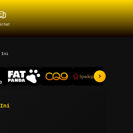
echat
 Ini
Ini