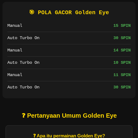
🎯 POLA GACOR
Golden Eye
Manual
15
SPIN
Auto Turbo On
30
SPIN
Manual
14
SPIN
Auto Turbo On
10
SPIN
Manual
11
SPIN
Auto Turbo On
30
SPIN
❓ Pertanyaan Umum
Golden Eye
❓
Apa itu permainan Golden Eye?