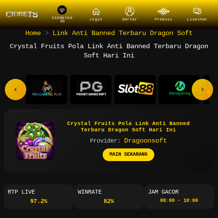
CIOBET88
Login
Daftar
Promosi
Livechat
4D
Home
>
Link Anti Banned Terbaru Dragon Soft
Crystal Fruits
Pola
Link Anti Banned Terbaru Dragon
Soft
Hari Ini
Crystal Fruits Pola Link Anti Banned
Terbaru Dragon Soft Hari Ini
Dragoonsoft
Provider:
MAIN SEKARANG
RTP LIVE
WINRATE
JAM GACOR
97.2
%
82
%
08:00 - 10:00