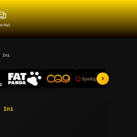
echat
 Ini
 Ini