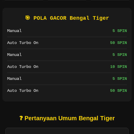
🎯 POLA GACOR
Bengal Tiger
Manual
5
SPIN
Auto Turbo On
50
SPIN
Manual
5
SPIN
Auto Turbo On
10
SPIN
Manual
5
SPIN
Auto Turbo On
50
SPIN
❓ Pertanyaan Umum
Bengal Tiger