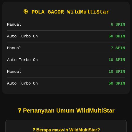
🎯 POLA GACOR
WildMultiStar
Manual
6
SPIN
Auto Turbo On
50
SPIN
Manual
7
SPIN
Auto Turbo On
10
SPIN
Manual
10
SPIN
Auto Turbo On
50
SPIN
❓ Pertanyaan Umum
WildMultiStar
❓
Berapa maxwin WildMultiStar?