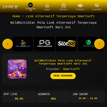
CIOBET88
Login
Daftar
Promosi
Livechat
4D
Home
>
Link Alternatif Terpercaya Smartsoft
WildMultiStar
Pola
Link Alternatif Terpercaya
Smartsoft
Hari Ini
WildMultiStar Pola Link Alternatif
Terpercaya Smartsoft Hari Ini
Smartsoft
Provider:
MAIN SEKARANG
RTP LIVE
WINRATE
JAM GACOR
96.8
%
85
%
22:00 - 24:00