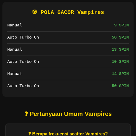
🎯 POLA GACOR
Vampires
Manual
9
SPIN
Auto Turbo On
50
SPIN
Manual
13
SPIN
Auto Turbo On
10
SPIN
Manual
14
SPIN
Auto Turbo On
50
SPIN
❓ Pertanyaan Umum
Vampires
❓
Berapa frekuensi scatter Vampires?