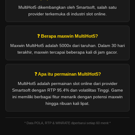
MultiHot5 dikembangkan oleh Smartsoft, salah satu
provider terkemuka di industri slot online.
❓
Berapa maxwin MultiHot5?
Maxwin MultiHot5 adalah 5000x dari taruhan. Dalam 30 hari
terakhir, maxwin tercapai beberapa kali di jam gacor.
❓
Apa itu permainan MultiHot5?
MultiHot5 adalah permainan slot online dari provider
Smartsoft dengan RTP 95.4% dan volatilitas Tinggi. Game
ini memiliki berbagai fitur menarik dengan potensi maxwin
hingga ribuan kali lipat.
* Data POLA, RTP & WINRATE diperbarui setiap 60 menit *