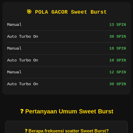
🎯 POLA GACOR
Sweet Burst
Manual
13
SPIN
Auto Turbo On
30
SPIN
Manual
10
SPIN
Auto Turbo On
10
SPIN
Manual
12
SPIN
Auto Turbo On
30
SPIN
❓ Pertanyaan Umum
Sweet Burst
❓
Berapa frekuensi scatter Sweet Burst?