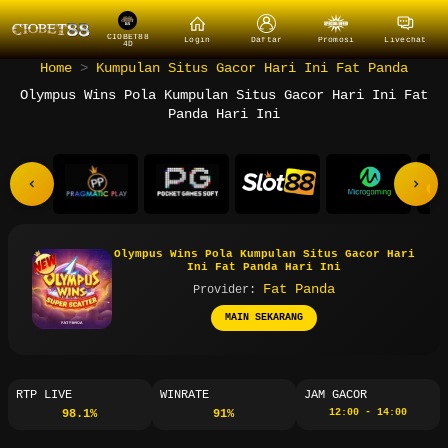
CIOBET88
Login
Daftar
Promosi
Livechat
4D
Home
>
Kumpulan Situs Gacor Hari Ini Fat Panda
Olympus Wins
Pola
Kumpulan Situs Gacor Hari Ini Fat
Panda
Hari Ini
Olympus Wins Pola Kumpulan Situs Gacor Hari
Ini Fat Panda Hari Ini
Fat Panda
Provider:
MAIN SEKARANG
RTP LIVE
WINRATE
JAM GACOR
98.1
%
91
%
12:00 - 14:00