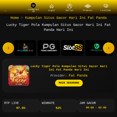
CIOBET88
Login
Daftar
Promosi
Livechat
4D
Home
>
Kumpulan Situs Gacor Hari Ini Fat Panda
Lucky Tiger
Pola
Kumpulan Situs Gacor Hari Ini Fat
Panda
Hari Ini
Lucky Tiger Pola Kumpulan Situs Gacor Hari
Ini Fat Panda Hari Ini
Fat Panda
Provider:
MAIN SEKARANG
RTP LIVE
WINRATE
JAM GACOR
97.6
%
92
%
00:00 - 02:00