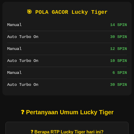
🎯 POLA GACOR
Lucky Tiger
Manual
14
SPIN
Auto Turbo On
30
SPIN
Manual
12
SPIN
Auto Turbo On
10
SPIN
Manual
6
SPIN
Auto Turbo On
30
SPIN
❓ Pertanyaan Umum
Lucky Tiger
❓
Berapa RTP Lucky Tiger hari ini?