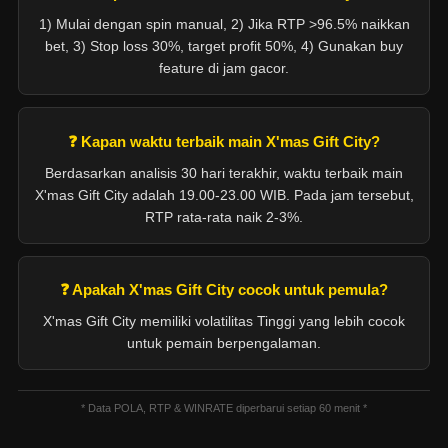
1) Mulai dengan spin manual, 2) Jika RTP >96.5% naikkan
bet, 3) Stop loss 30%, target profit 50%, 4) Gunakan buy
feature di jam gacor.
❓
Kapan waktu terbaik main X'mas Gift City?
Berdasarkan analisis 30 hari terakhir, waktu terbaik main
X'mas Gift City adalah 19.00-23.00 WIB. Pada jam tersebut,
RTP rata-rata naik 2-3%.
❓
Apakah X'mas Gift City cocok untuk pemula?
X'mas Gift City memiliki volatilitas Tinggi yang lebih cocok
untuk pemain berpengalaman.
* Data POLA, RTP & WINRATE diperbarui setiap 60 menit *