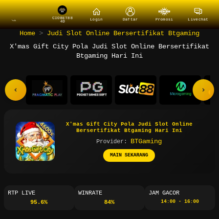
CIOBET88
Login
Daftar
Promosi
Livechat
4D
Home
>
Judi Slot Online Bersertifikat Btgaming
X'mas Gift City
Pola
Judi Slot Online Bersertifikat
Btgaming
Hari Ini
X'mas Gift City Pola Judi Slot Online
Bersertifikat Btgaming Hari Ini
BTGaming
Provider:
MAIN SEKARANG
RTP LIVE
WINRATE
JAM GACOR
95.6
%
84
%
14:00 - 16:00