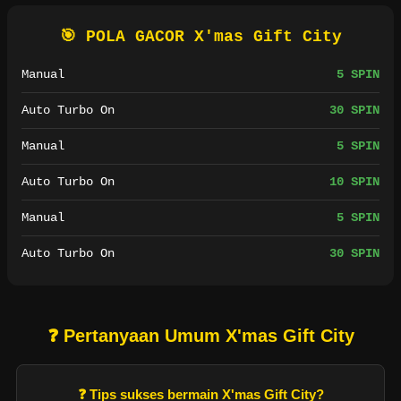
🎯 POLA GACOR
X'mas Gift City
Manual
5
SPIN
Auto Turbo On
30
SPIN
Manual
5
SPIN
Auto Turbo On
10
SPIN
Manual
5
SPIN
Auto Turbo On
30
SPIN
❓ Pertanyaan Umum
X'mas Gift City
❓
Tips sukses bermain X'mas Gift City?