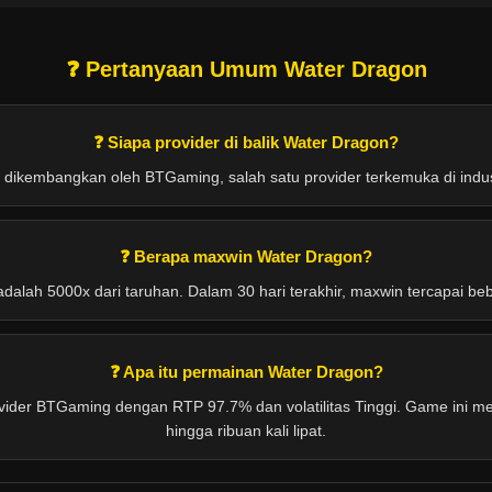
❓ Pertanyaan Umum
Water Dragon
❓
Siapa provider di balik Water Dragon?
dikembangkan oleh BTGaming, salah satu provider terkemuka di industr
❓
Berapa maxwin Water Dragon?
alah 5000x dari taruhan. Dalam 30 hari terakhir, maxwin tercapai bebe
❓
Apa itu permainan Water Dragon?
vider BTGaming dengan RTP 97.7% dan volatilitas Tinggi. Game ini me
hingga ribuan kali lipat.