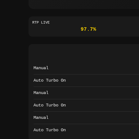
RTP LIVE
97.7
%
Manual
Auto Turbo On
Manual
Auto Turbo On
Manual
Auto Turbo On