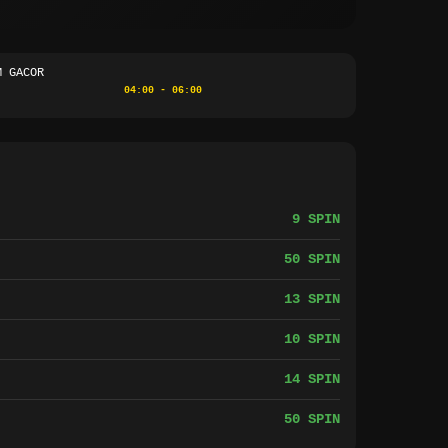
M GACOR
04:00 - 06:00
9
SPIN
50
SPIN
13
SPIN
10
SPIN
14
SPIN
50
SPIN