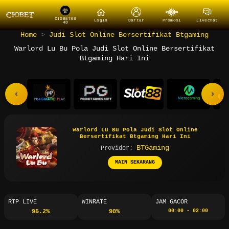
CIOBET88
Login
Daftar
Promosi
Livechat
4D
Home
>
Judi Slot Online Bersertifikat Btgaming
Warlord Lu Bu
Pola
Judi Slot Online Bersertifikat
Btgaming
Hari Ini
Warlord Lu Bu Pola Judi Slot Online
Bersertifikat Btgaming Hari Ini
BTGaming
Provider:
MAIN SEKARANG
RTP LIVE
WINRATE
JAM GACOR
95.2
%
90
%
00:00 - 02:00