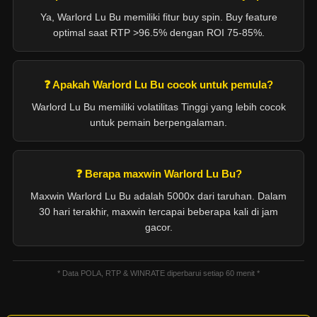
Ya, Warlord Lu Bu memiliki fitur buy spin. Buy feature
optimal saat RTP >96.5% dengan ROI 75-85%.
❓
Apakah Warlord Lu Bu cocok untuk pemula?
Warlord Lu Bu memiliki volatilitas Tinggi yang lebih cocok
untuk pemain berpengalaman.
❓
Berapa maxwin Warlord Lu Bu?
Maxwin Warlord Lu Bu adalah 5000x dari taruhan. Dalam
30 hari terakhir, maxwin tercapai beberapa kali di jam
gacor.
* Data POLA, RTP & WINRATE diperbarui setiap 60 menit *